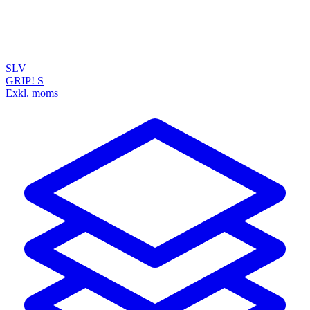
SLV
GRIP! S
Exkl. moms