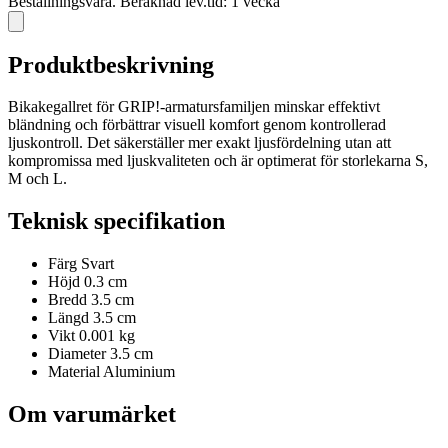
Beställningsvara. Beräknad lev.tid: 1 vecka
Produktbeskrivning
Bikakegallret för GRIP!-armatursfamiljen minskar effektivt
bländning och förbättrar visuell komfort genom kontrollerad
ljuskontroll. Det säkerställer mer exakt ljusfördelning utan att
kompromissa med ljuskvaliteten och är optimerat för storlekarna S,
M och L.
Teknisk specifikation
Färg
Svart
Höjd
0.3 cm
Bredd
3.5 cm
Längd
3.5 cm
Vikt
0.001 kg
Diameter
3.5 cm
Material
Aluminium
Om varumärket