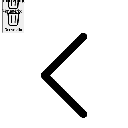
Filtrering
Varumärke
Rensa alla
Rensa alla