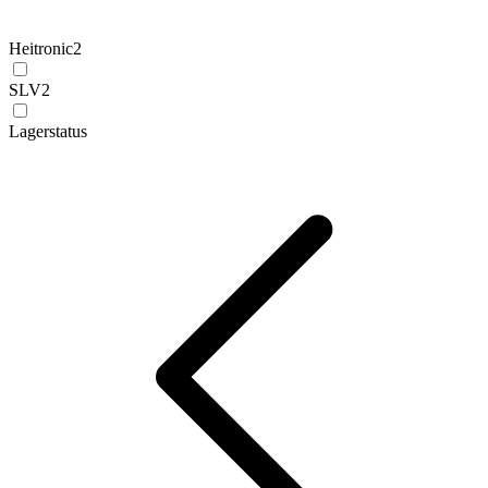
Heitronic
2
SLV
2
Lagerstatus