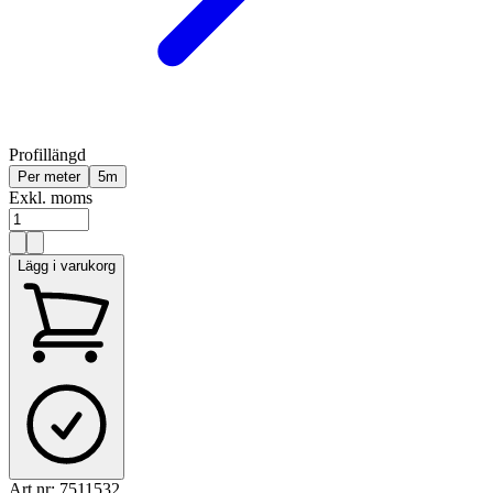
Profillängd
Per meter
5m
Exkl. moms
Lägg i varukorg
Art.nr:
7511532