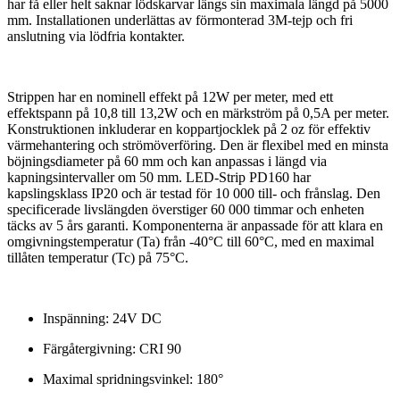
har få eller helt saknar lödskarvar längs sin maximala längd på 5000
mm. Installationen underlättas av förmonterad 3M-tejp och fri
anslutning via lödfria kontakter.
Strippen har en nominell effekt på 12W per meter, med ett
effektspann på 10,8 till 13,2W och en märkström på 0,5A per meter.
Konstruktionen inkluderar en koppartjocklek på 2 oz för effektiv
värmehantering och strömöverföring. Den är flexibel med en minsta
böjningsdiameter på 60 mm och kan anpassas i längd via
kapningsintervaller om 50 mm. LED-Strip PD160 har
kapslingsklass IP20 och är testad för 10 000 till- och frånslag. Den
specificerade livslängden överstiger 60 000 timmar och enheten
täcks av 5 års garanti. Komponenterna är anpassade för att klara en
omgivningstemperatur (Ta) från -40°C till 60°C, med en maximal
tillåten temperatur (Tc) på 75°C.
Inspänning: 24V DC
Färgåtergivning: CRI 90
Maximal spridningsvinkel: 180°