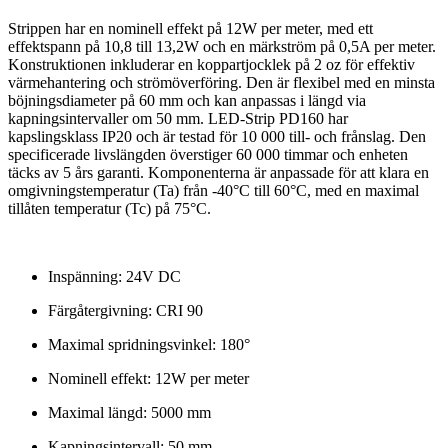
Strippen har en nominell effekt på 12W per meter, med ett
effektspann på 10,8 till 13,2W och en märkström på 0,5A per meter.
Konstruktionen inkluderar en koppartjocklek på 2 oz för effektiv
värmehantering och strömöverföring. Den är flexibel med en minsta
böjningsdiameter på 60 mm och kan anpassas i längd via
kapningsintervaller om 50 mm. LED-Strip PD160 har
kapslingsklass IP20 och är testad för 10 000 till- och frånslag. Den
specificerade livslängden överstiger 60 000 timmar och enheten
täcks av 5 års garanti. Komponenterna är anpassade för att klara en
omgivningstemperatur (Ta) från -40°C till 60°C, med en maximal
tillåten temperatur (Tc) på 75°C.
Inspänning: 24V DC
Färgåtergivning: CRI 90
Maximal spridningsvinkel: 180°
Nominell effekt: 12W per meter
Maximal längd: 5000 mm
Kapningsintervall: 50 mm