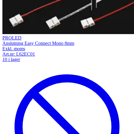
PROLED
Anslutning Easy Connect Mono 8mm
Exkl. moms
Art.nr:
L62EC01
10 i lager