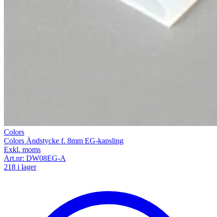
Colors
Colors Ändstycke f. 8mm EG-kapsling
Exkl. moms
Art.nr:
DW08EG-A
218 i lager