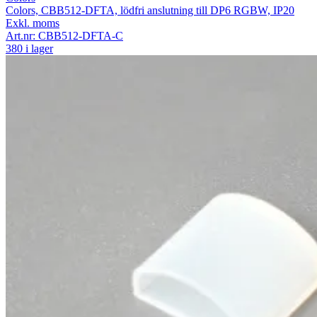
Colors, CBB512-DFTA, lödfri anslutning till DP6 RGBW, IP20
Exkl. moms
Art.nr:
CBB512-DFTA-C
380 i lager