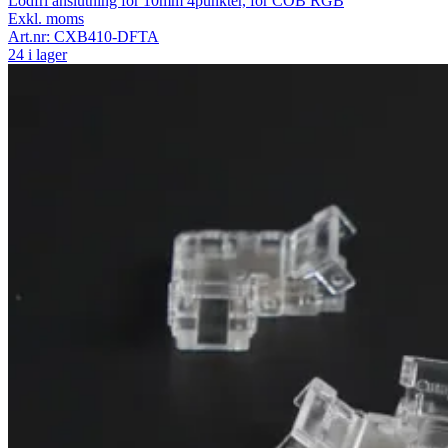
Lödfri anslutning för 10mm 4punkter, för COB RGB
Exkl. moms
Art.nr:
CXB410-DFTA
24 i lager