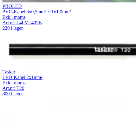
PROLED
PVC-Kabel 3x0,5mm² + 1x1.0mm²
Exkl. moms
Art.nr:
L4PVL405B
220 i lager
Tasker
LED-Kabel 2x1mm²
Exkl. moms
Art.nr:
T20
800 i lager