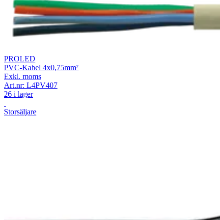
PROLED
PVC-Kabel 4x0,75mm²
Exkl. moms
Art.nr:
L4PV407
26 i lager
Storsäljare