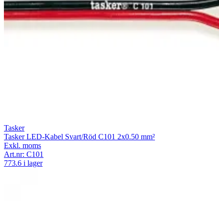
Tasker
Tasker LED-Kabel Svart/Röd C101 2x0.50 mm²
Exkl. moms
Art.nr:
C101
773.6 i lager