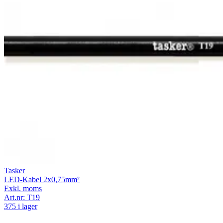
Tasker
LED-Kabel 2x0,75mm²
Exkl. moms
Art.nr:
T19
375 i lager