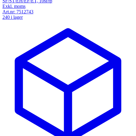
SF/ST/EH/EF/ET, 10st/fp
Exkl. moms
Art.nr:
7512743
240 i lager