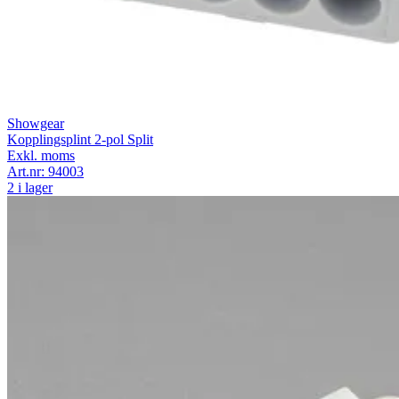
Showgear
Kopplingsplint 2-pol Split
Exkl. moms
Art.nr:
94003
2 i lager