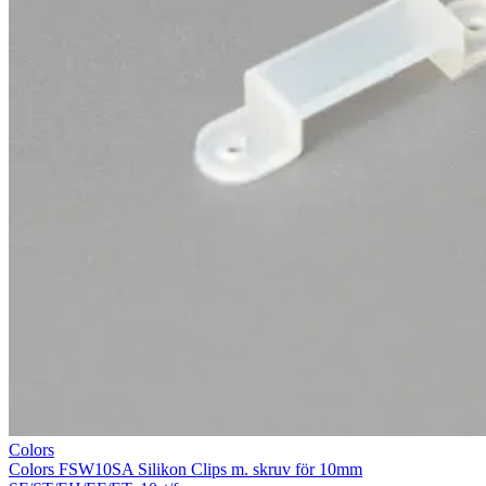
Colors
Colors FSW10SA Silikon Clips m. skruv för 10mm