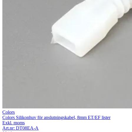
Colors
Colors Silikonhuv för anslutningskabel, 8mm ET/EF lister
Exkl. moms
Art.nr:
DT08EA-A