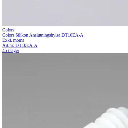
Colors
Colors Silikon Anslutningshylsa DT10EA-A
Exkl. moms
Art.nr:
DT10EA-A
45 i lager