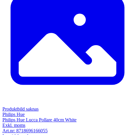
Produktbild saknas
Philips Hue
Philips Hue Lucca Pollare 40cm White
Exkl. moms
Art.nr:
8718696166055