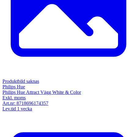
Produktbild saknas
Philips Hue
Philips Hue Attract Vägg White & Color
Exkl. moms
Art.nr:
8718696174357
Lev.tid 1 vecka