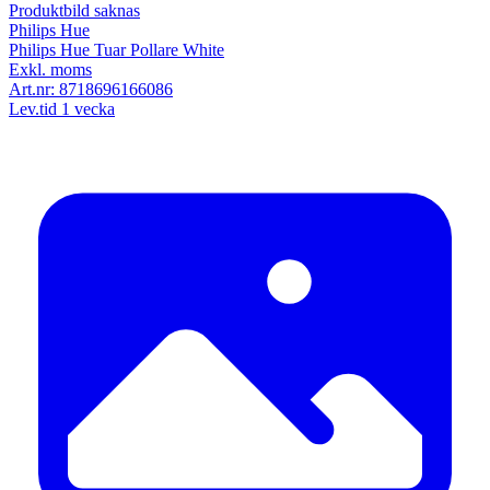
Produktbild saknas
Philips Hue
Philips Hue Tuar Pollare White
Exkl. moms
Art.nr:
8718696166086
Lev.tid 1 vecka