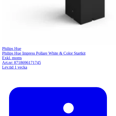
Philips Hue
Philips Hue Impress Pollare White & Color Startkit
Exkl. moms
Art.nr:
8718696171745
Lev.tid 1 vecka