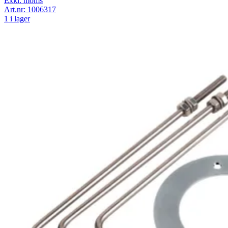
Exkl. moms
Art.nr:
1006317
1 i lager