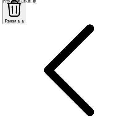
Produktmärkning
Rensa alla
Rensa alla