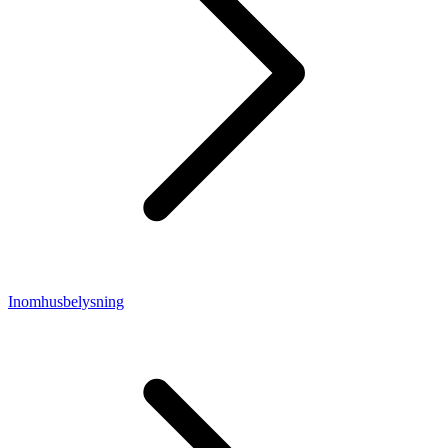
Inomhusbelysning