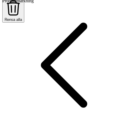
Produktmärkning
Rensa alla
Rensa alla