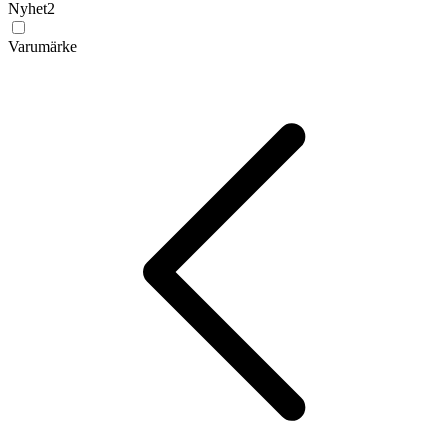
Nyhet
2
Varumärke