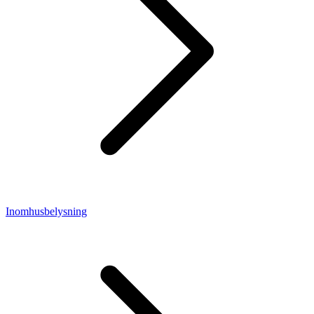
Inomhusbelysning