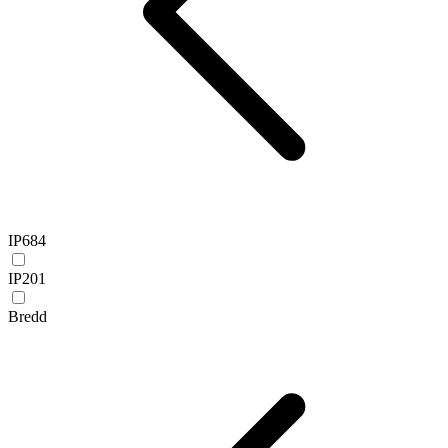
IP68
4
IP20
1
Bredd