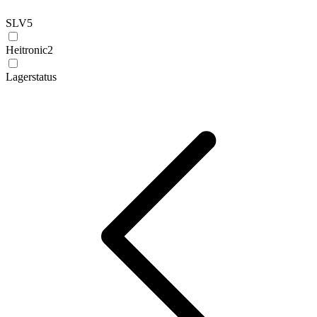
SLV
5
Heitronic
2
Lagerstatus