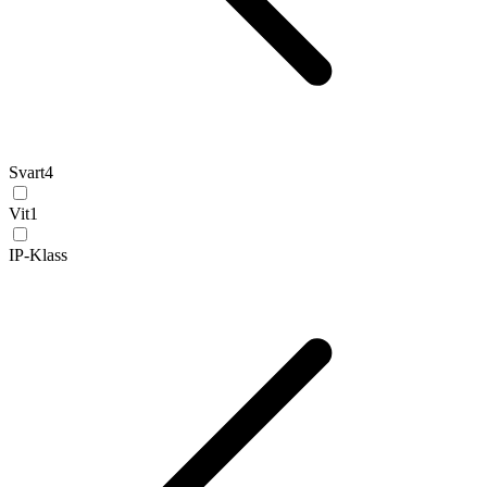
Svart
4
Vit
1
IP-Klass