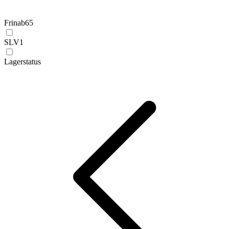
Frinab
65
SLV
1
Lagerstatus