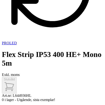
PROLED
Flex Strip IP53 400 HE+ Mono
5m
Exkl. moms
Slutsåld
Art.nr:
L644936HL
0 i lager - Utgående, sista exemplar!