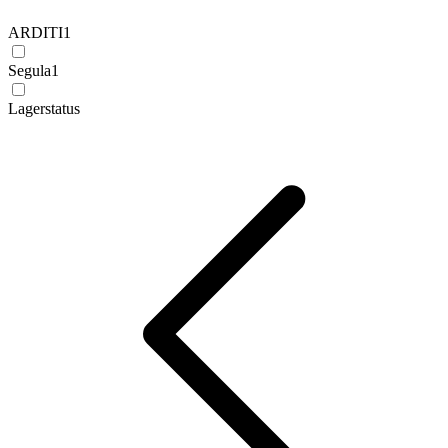
ARDITI
1
Segula
1
Lagerstatus