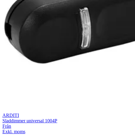
ARDITI
Sladdimmer universal 1004P
Från
Exkl. moms