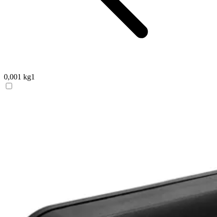
0,001 kg
1