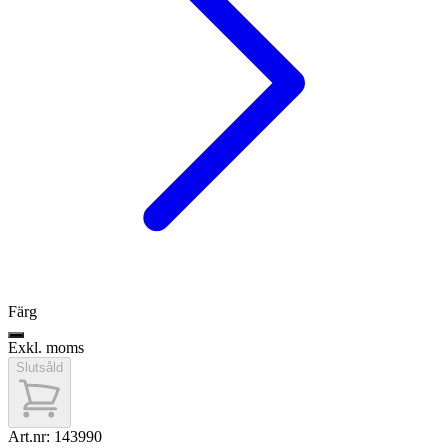
Färg
Exkl. moms
Slutsåld
Art.nr:
143990