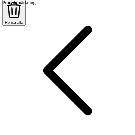
Produktmärkning
Rensa alla
Rensa alla