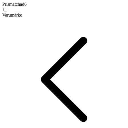
Prismatchad
6
Varumärke