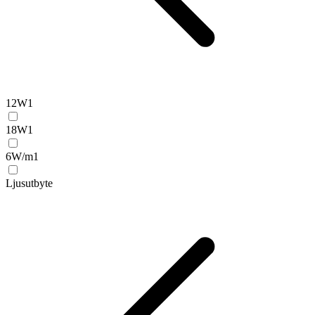
12W
1
18W
1
6W/m
1
Ljusutbyte