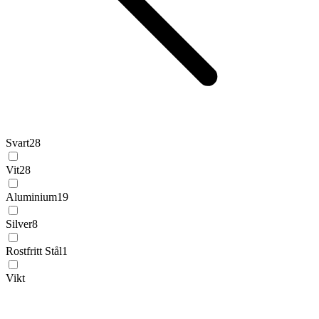
Svart
28
Vit
28
Aluminium
19
Silver
8
Rostfritt Stål
1
Vikt