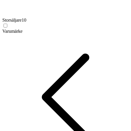
Storsäljare
10
Varumärke