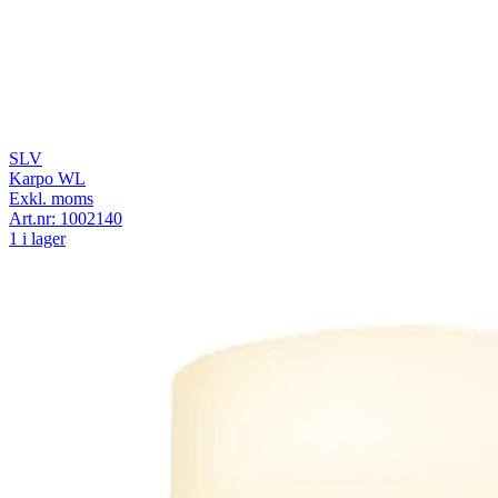
SLV
Karpo WL
Exkl. moms
Art.nr:
1002140
1 i lager