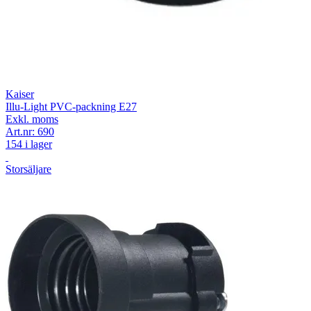
Kaiser
Illu-Light PVC-packning E27
Exkl. moms
Art.nr:
690
154 i lager
Storsäljare