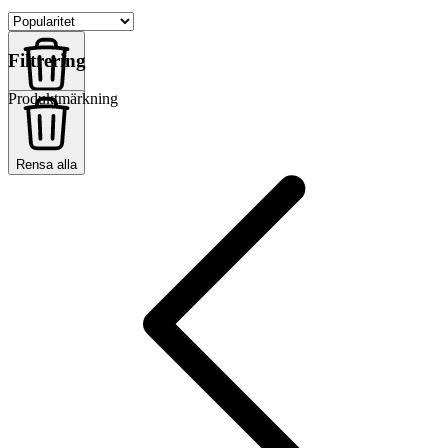
Filtrering
Produktmärkning
Rensa alla
Rensa alla