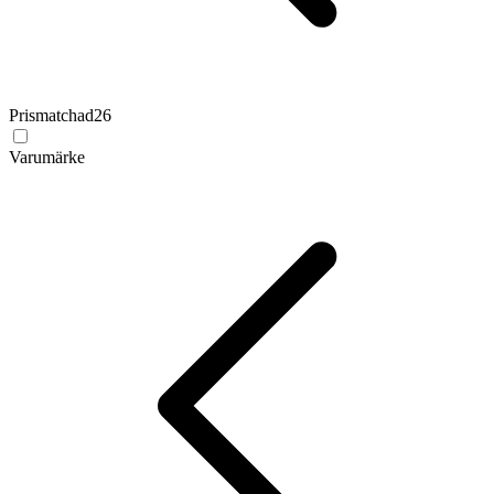
Prismatchad
26
Varumärke