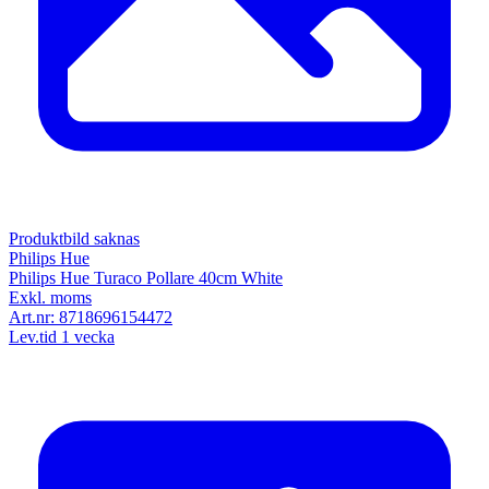
Produktbild saknas
Philips Hue
Philips Hue Turaco Pollare 40cm White
Exkl. moms
Art.nr:
8718696154472
Lev.tid 1 vecka