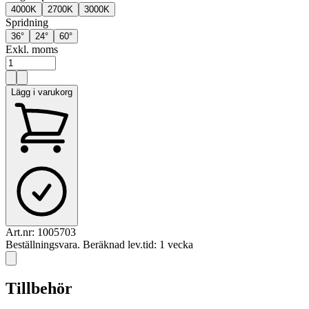
4000K
2700K
3000K
Spridning
36°
24°
60°
Exkl. moms
Lägg i varukorg
Art.nr:
1005703
Beställningsvara. Beräknad lev.tid: 1 vecka
Tillbehör