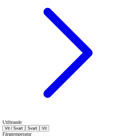
Utförande
Vit / Svart
Svart
Vit
Färgtemperatur