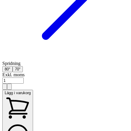
Spridning
80°
70°
Exkl. moms
Lägg i varukorg