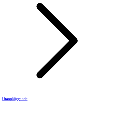
Utanpåliggande