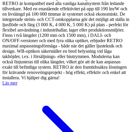
RETRO är kompatibel med alla vanliga kanalsystem från ledande
tillverkare. Med en enastående effektivitet på upp till 190 lm/W och
en livslängd på 100 000 timmar är systemet också ekonomiskt. De
integrerade ström- och CCT-omkopplarna gör det möjligt att ställa in
ljusflöde och färg (3 000 K, 4 000 K, 5 000 K) på plats - perfekt för
flexibel användning i industrihallar, lager eller produktionsmiljöer.
Finns i två längder (1200 mm och 1500 mm), i DALI- och
ON/OFF-versioner och med fyra olika optiker, erbjuder RETRO
maximal anpassningsförmåga - både när det gäller ljusteknik och
design. WB-optiken säkerställer en bred belysning vid låga
takhöjder, t.ex. i försäljnings- eller biutrymmen. Modulerna kan
också finjusteras till olika längder, vilket gör att de kan anpassas
exakt till befintliga system. RETRO är den framtidssäkra lösningen
för krävande renoveringsprojekt - hög effekt, effektiv och enkel att
installera. Vi hjälper dig gärna!
Läs mer