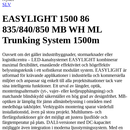
SLV
EASYLIGHT 1500 86
835/840/850 MB WH ML
Trunking System 1500m
Oavsett om det gäller industribyggnader, stormarknader eller
logistikcentra – LED-kanalsystemet EASYLIGHT kombinerar
maximal flexibilitet, enastående effektivitet och högeffektiv
belysningsteknik i ett sofistikerat modulärt system. EASYLIGHT är
utformad för krävande applikationer i industriella och kommersiella
miljöer och anpassar sig enkelt till alla projektsituationer tack vare
sina intelligenta funktioner. Ett urval av längder, optik,
monteringsalternativ (yt-, vajer- eller kedjeupphängning) och
matchande blindskydd säkerställer en hög grad av designfrihet. MB-
optiken är lämplig för jämn allmänbelysning i områden med
medelhöga takhöjder. Verktygslös montering sparar värdefull
installationstid, även på stora projekt. Multilumen- och
flerfärgsfunktioner gör det möjligt att justera ljusflöde och
färgtemperatur på plats. DALI-versioner med DC-kapacitet
möjliggör även integration i moderna ljusstyrningssystem. Med en