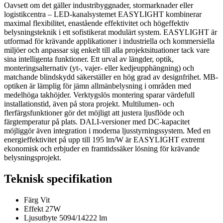
Oavsett om det gäller industribyggnader, stormarknader eller
logistikcentra – LED-kanalsystemet EASYLIGHT kombinerar
maximal flexibilitet, enastående effektivitet och högeffektiv
belysningsteknik i ett sofistikerat modulärt system. EASYLIGHT är
utformad för krävande applikationer i industriella och kommersiella
miljöer och anpassar sig enkelt till alla projektsituationer tack vare
sina intelligenta funktioner. Ett urval av längder, optik,
monteringsalternativ (yt-, vajer- eller kedjeupphängning) och
matchande blindskydd säkerställer en hög grad av designfrihet. MB-
optiken är lämplig för jämn allmänbelysning i områden med
medelhöga takhöjder. Verktygslös montering sparar värdefull
installationstid, även på stora projekt. Multilumen- och
flerfärgsfunktioner gör det möjligt att justera ljusflöde och
färgtemperatur på plats. DALI-versioner med DC-kapacitet
möjliggör även integration i moderna ljusstyrningssystem. Med en
energieffektivitet på upp till 195 lm/W är EASYLIGHT extremt
ekonomisk och erbjuder en framtidssäker lösning för krävande
belysningsprojekt.
Teknisk specifikation
Färg
Vit
Effekt
27W
Ljusutbyte
5094/14222 lm