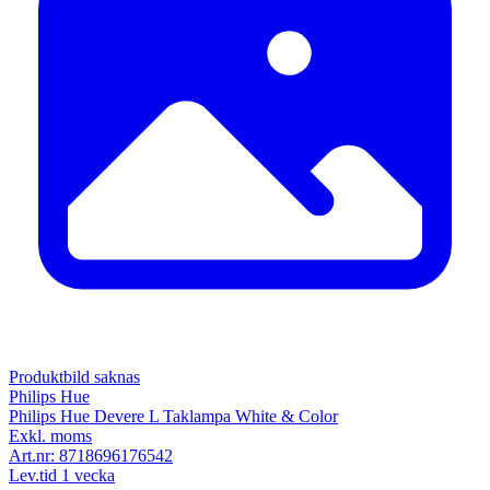
Produktbild saknas
Philips Hue
Philips Hue Devere L Taklampa White & Color
Exkl. moms
Art.nr:
8718696176542
Lev.tid 1 vecka