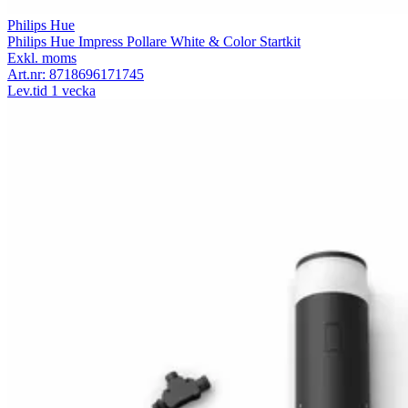
Philips Hue
Philips Hue Impress Pollare White & Color Startkit
Exkl. moms
Art.nr:
8718696171745
Lev.tid 1 vecka