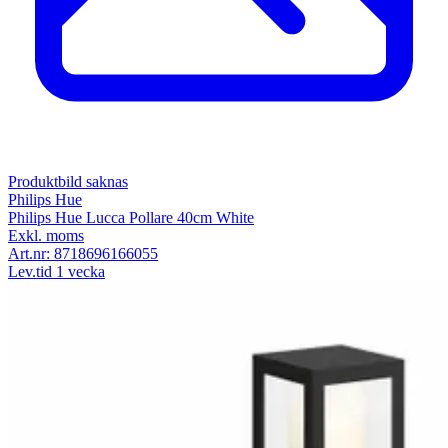
Produktbild saknas
Philips Hue
Philips Hue Lucca Pollare 40cm White
Exkl. moms
Art.nr:
8718696166055
Lev.tid 1 vecka