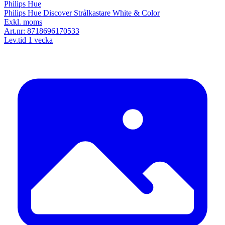
Philips Hue
Philips Hue Discover Strålkastare White & Color
Exkl. moms
Art.nr:
8718696170533
Lev.tid 1 vecka