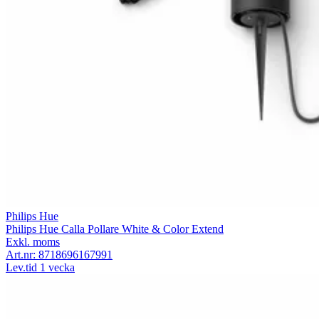
Philips Hue
Philips Hue Calla Pollare White & Color Extend
Exkl. moms
Art.nr:
8718696167991
Lev.tid 1 vecka