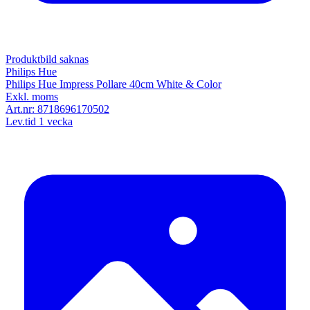
Produktbild saknas
Philips Hue
Philips Hue Impress Pollare 40cm White & Color
Exkl. moms
Art.nr:
8718696170502
Lev.tid 1 vecka