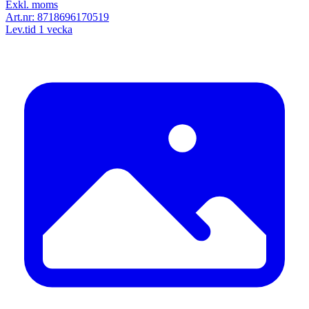
Exkl. moms
Art.nr:
8718696170519
Lev.tid 1 vecka