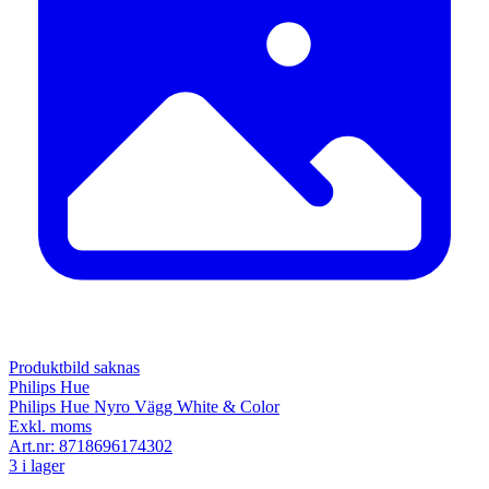
Produktbild saknas
Philips Hue
Philips Hue Nyro Vägg White & Color
Exkl. moms
Art.nr:
8718696174302
3 i lager