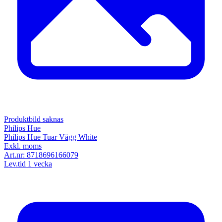
Produktbild saknas
Philips Hue
Philips Hue Tuar Vägg White
Exkl. moms
Art.nr:
8718696166079
Lev.tid 1 vecka