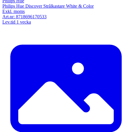
Philips Hue
Philips Hue Discover Strålkastare White & Color
Exkl. moms
Art.nr:
8718696170533
Lev.tid 1 vecka